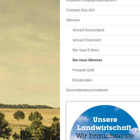
Rotoland Erfolgsgeräteprogramm
Compact Disc 610
Silomaxx
Verkauf Deutschland
Verkauf Österreich
Der neue E-Maxx
Der neue Silomixx
Prospekt (pdf)
Einsatzvideo
Sonnenblumenschneidwerk