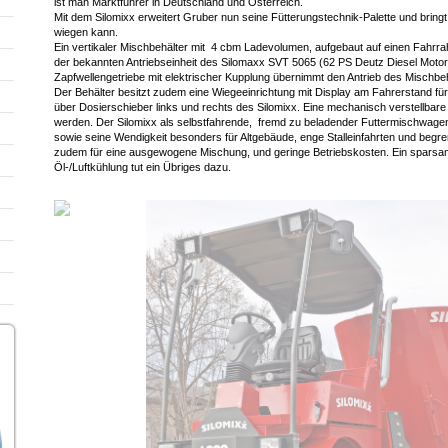
ist man Marktführer in Deutschland und Österreich.
Mit dem Silomixx erweitert Gruber nun seine Fütterungstechnik-Palette und bring
wiegen kann.
Ein vertikaler Mischbehälter mit 4 cbm Ladevolumen, aufgebaut auf einen Fahrrah
der bekannten Antriebseinheit des Silomaxx SVT 5065 (62 PS Deutz Diesel Motor,
Zapfwellengetriebe mit elektrischer Kupplung übernimmt den Antrieb des Mischbeh
Der Behälter besitzt zudem eine Wiegeeinrichtung mit Display am Fahrerstand für 
über Dosierschieber links und rechts des Silomixx. Eine mechanisch verstellba
werden. Der Silomixx als selbstfahrende, fremd zu beladender Futtermischwage
sowie seine Wendigkeit besonders für Altgebäude, enge Stalleinfahrten und begr
zudem für eine ausgewogene Mischung, und geringe Betriebskosten. Ein sparsam
Öl-/Luftkühlung tut ein Übriges dazu.